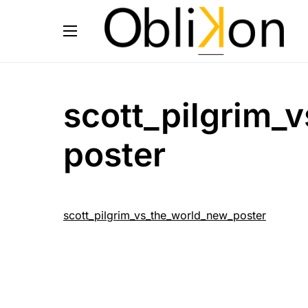
scott_pilgrim_
poster
scott_pilgrim_vs_the_world_new_poster