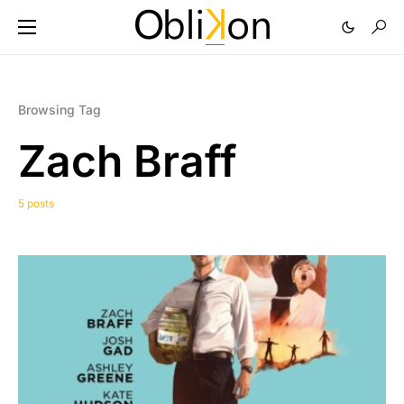
Browsing Tag
Zach Braff
5 posts