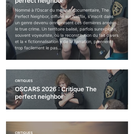
perfect neighbor
Nommé à l’Oscar du meilleur documentaire, The
Perfect Neighbor, diffusé sur Netflix, s’inscrit dans
un genre devenu omniprésent ces dernières années :
le true crime. Un territoire balisé, parfois surexploité,
souvent voyeuriste, où la reconstitution du fait divers
et la « fictionnalisation » de la narration, prennent
trop facilement le pas…
CRITIQUES
Load More
OSCARS 2026 : Critique The
perfect neighbor
CRITIQUES