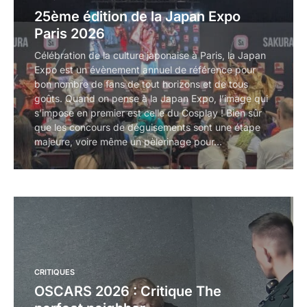
25ème édition de la Japan Expo
Paris 2026
Célébration de la culture japonaise à Paris, la Japan
Expo est un évènement annuel de référence pour
bon nombre de fans de tout horizons et de tous
goûts. Quand on pense à la Japan Expo, l’image qui
s’impose en premier est celle du Cosplay ! Bien sûr
que les concours de déguisements sont une étape
majeure, voire même un pèlerinage pour…
CRITIQUES
OSCARS 2026 : Critique The