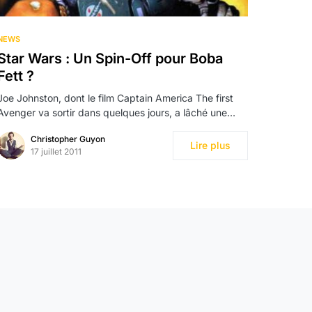
NEWS
Star Wars : Un Spin-Off pour Boba
Fett ?
Joe Johnston, dont le film Captain America The first
Avenger va sortir dans quelques jours, a lâché une…
Christopher Guyon
Lire plus
17 juillet 2011