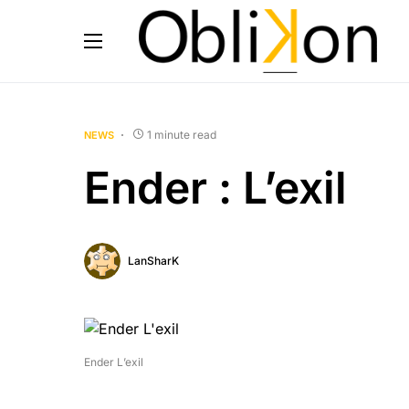
1 minute read
NEWS
Ender : L’exil
LanSharK
Ender L’exil