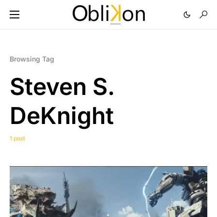
Browsing Tag
Steven S.
DeKnight
1 post