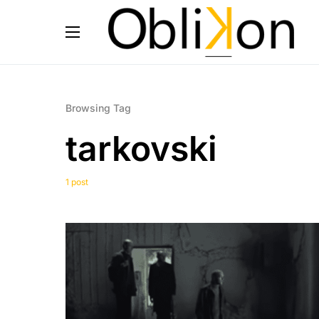
Browsing Tag
tarkovski
1 post