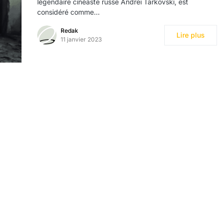
légendaire cinéaste russe Andreï Tarkovski, est
considéré comme…
Redak
Lire plus
11 janvier 2023