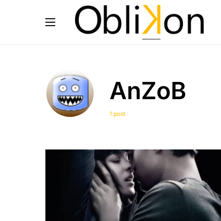
AnZoB
1 post