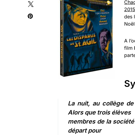
Chaq
201
des 
Noë
A l’
film
part
Sy
La nuit, au collège de
Alors que trois élèves
membres de la société
départ pour