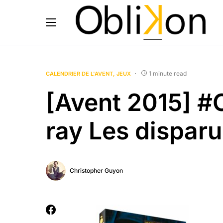
1 minute read
CALENDRIER DE L'AVENT
JEUX
[Avent 2015] #
ray Les disparu
Christopher Guyon