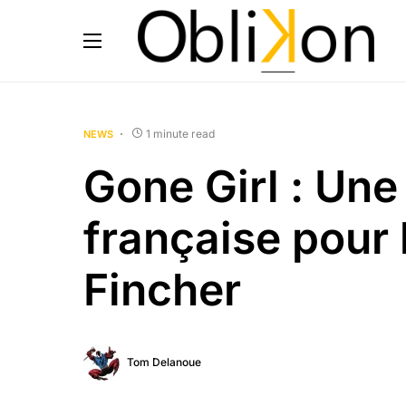
1 minute read
NEWS
Gone Girl : Un
française pour 
Fincher
Tom Delanoue