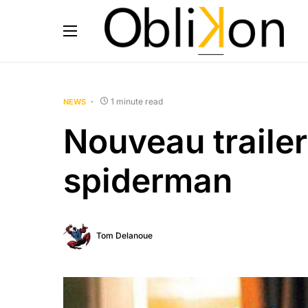
1 minute read
NEWS
Nouveau traile
spiderman
Tom Delanoue