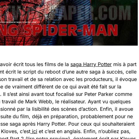
voir écrit tous les films de la
saga Harry Potter
mis à part
 écrit le script du reboot d’une autre saga à succès, celle
on travail et de sa relation avec les producteurs, il évoque
 de vraiment différent de ce qui avait été fait sur la
 Il s’est ainsi avant tout focalisé sur Peter Parker comme
 travail de Mark Webb, le réalisateur. Ayant vu quelques
sionné par la lisibilité des scènes d’action. Enfin, il avoue
 suite du film, déjà en préparation, probablement pour ne
osse saga après Harry Potter. Pour ceux qui souhaiteraient
 Kloves, c’est
ici
et c’est en anglais. Enfin, n’oubliez pas,
mort Part 2 (lire notre
preview
), également écrit par Kloves,