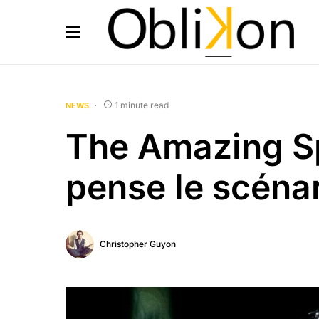
1 minute read
NEWS
The Amazing S
pense le scénar
Christopher Guyon