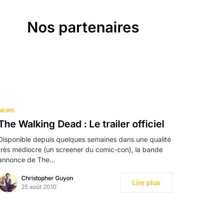
Nos partenaires
NEWS
The Walking Dead : Le trailer officiel
Disponible depuis quelques semaines dans une qualité
très médiocre (un screener du comic-con), la bande
annonce de The…
Christopher Guyon
Lire plus
25 août 2010