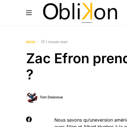
1 minute read
NEWS
Zac Efron prendr
?
Tom Delanoue
Nous savons qu’uneversion améric
avec Allen et Albert Hughes à la ré