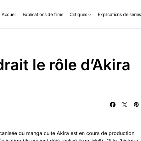
Accueil
Explications de films
Critiques
Explications de série
ait le rôle d’Akira
anisée du manga culte Akira est en cours de production
alisation (ils avaient déjà réalisé From Hell). QUe l’histoire