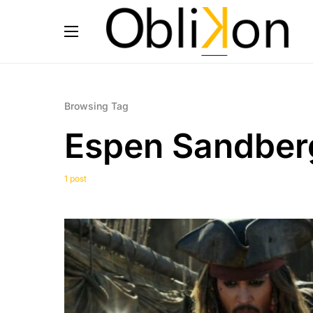
Browsing Tag
Espen Sandber
1 post