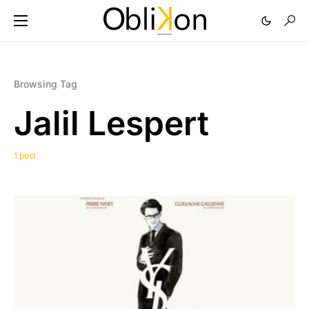
Browsing Tag
Jalil Lespert
1 post