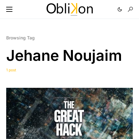
Browsing Tag
Jehane Noujaim
1 post