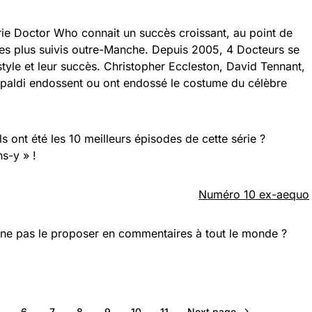
rie Doctor Who connait un succès croissant, au point de
es plus suivis outre-Manche. Depuis 2005, 4 Docteurs se
tyle et leur succès. Christopher Eccleston, David Tennant,
apaldi endossent ou ont endossé le costume du célèbre
 ont été les 10 meilleurs épisodes de cette série ?
s-y » !
Numéro 10 ex-aequo
i ne pas le proposer en commentaires à tout le monde ?
6
7
8
9
10
11
Next page