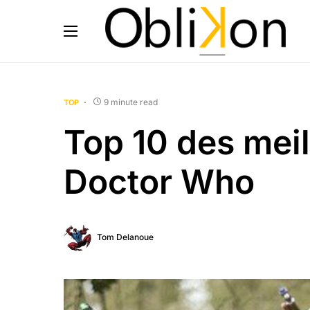
9 minute read
TOP
Top 10 des mei
Doctor Who
Tom Delanoue