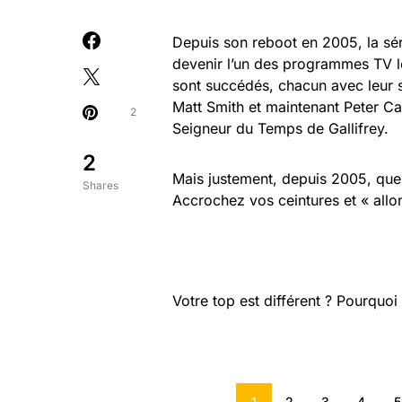
Depuis son reboot en 2005, la sé
devenir l’un des programmes TV l
sont succédés, chacun avec leur s
Matt Smith et maintenant Peter C
2
Seigneur du Temps de Gallifrey.
2
Mais justement, depuis 2005, quels
Shares
Accrochez vos ceintures et « allon
Votre top est différent ? Pourquo
1
2
3
4
5