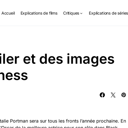
Accueil
Explications de films
Critiques
Explications de série
ler et des images
ness
alie Portman sera sur tous les fronts l’année prochaine. En
 l’Oscar de la meilleure actrice pour son rôle dans Black