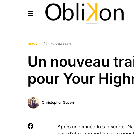
1 minute read
NEWS
Un nouveau trai
pour Your High
Christopher Guyon
Après une année très discrète, Nat
plus d’être la grand favorite pour