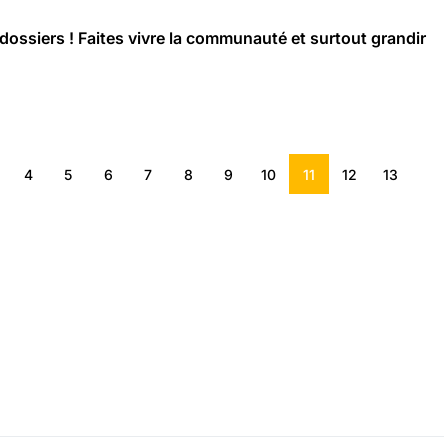
ossiers ! Faites vivre la communauté et surtout grandir
4
5
6
7
8
9
10
11
12
13