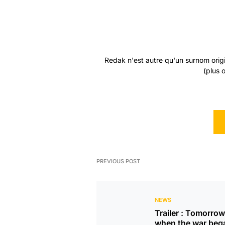
Redak n'est autre qu'un surnom origin
(plus 
PREVIOUS POST
NEWS
Trailer : Tomorrow
when the war beg