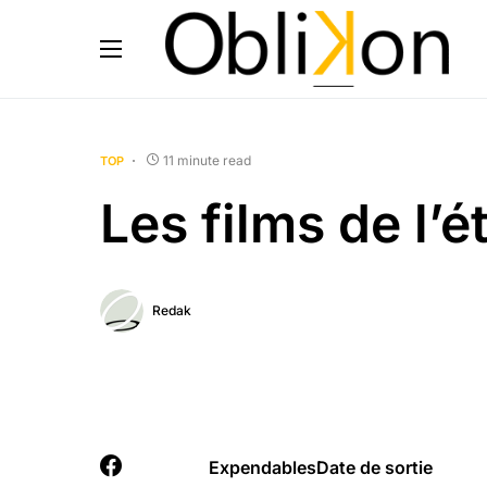
11 minute read
TOP
Les films de l’
Redak
Expendables
Date de sortie