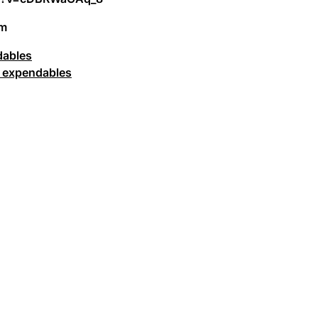
lm
dables
e expendables