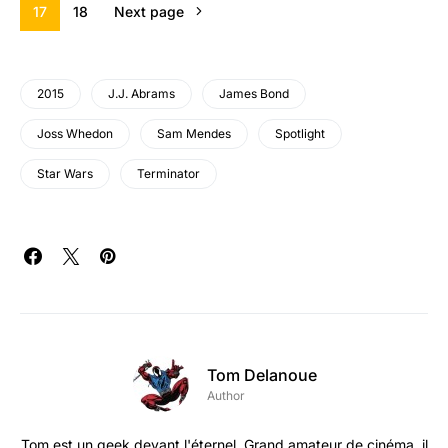
17
18
Next page
2015
J.J. Abrams
James Bond
Joss Whedon
Sam Mendes
Spotlight
Star Wars
Terminator
Tom Delanoue
Author
Tom est un geek devant l'éternel. Grand amateur de cinéma, il