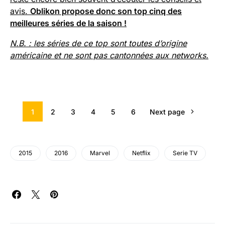
avis.
Oblikon propose donc son top cinq des
meilleures séries de la saison !
N.B. : les séries de ce top sont toutes d’origine
américaine et ne sont pas cantonnées aux networks.
1
2
3
4
5
6
Next page
2015
2016
Marvel
Netflix
Serie TV