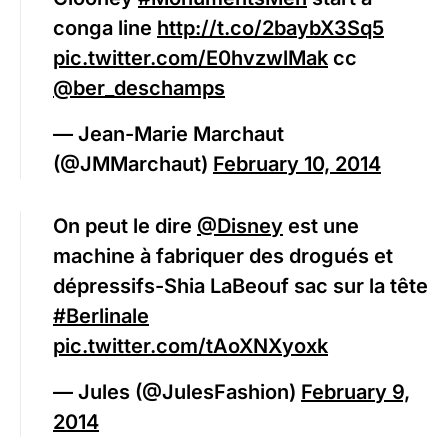
conga line
http://t.co/2baybX3Sq5
pic.twitter.com/E0hvzwlMak
cc
@ber_deschamps
— Jean-Marie Marchaut
(@JMMarchaut)
February 10, 2014
On peut le dire
@Disney
est une
machine à fabriquer des drogués et
dépressifs-Shia LaBeouf sac sur la tête
#Berlinale
pic.twitter.com/tAoXNXyoxk
— Jules (@JulesFashion)
February 9,
2014