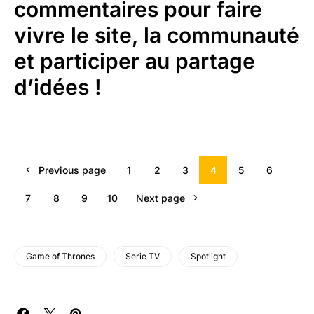
commentaires pour faire
vivre le site, la communauté
et participer au partage
d’idées !
Previous page
1
2
3
4
5
6
7
8
9
10
Next page
Game of Thrones
Serie TV
Spotlight