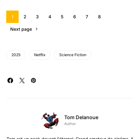
1
2
3
4
5
6
7
8
Next page
2025
Netflix
Science Fiction
Tom Delanoue
Author
Tom est un geek devant l'éternel. Grand amateur de cinéma, il