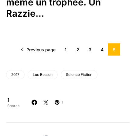
même un trophée. Un
Razzie…
Previous page
1
2
3
4
5
2017
Luc Besson
Science Fiction
1
1
Shares