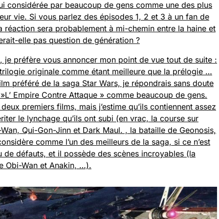
d’hui considérée par beaucoup de gens comme une des plus
ur vie. Si vous parlez des épisodes 1, 2 et 3 à un fan de
a réaction sera probablement à mi-chemin entre la haine et
erait-elle pas question de génération ?
, je préfère vous annoncer mon point de vue tout de suite :
 trilogie originale comme étant meilleure que la prélogie …
m préféré de la saga Star Wars, je répondrais sans doute
 »L’ Empire Contre Attaque » comme beaucoup de gens.
deux premiers films, mais j’estime qu’ils contiennent assez
er le lynchage qu’ils ont subi (en vrac, la course sur
-Wan, Qui-Gon-Jinn et Dark Maul. , la bataille de Geonosis,
 considère comme l’un des meilleurs de la saga, si ce n’est
eu de défauts, et il possède des scènes incroyables (la
re Obi-Wan et Anakin, …).