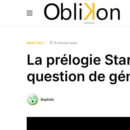
3 minute read
ANALYSES
La prélogie Sta
question de gé
Baptiste