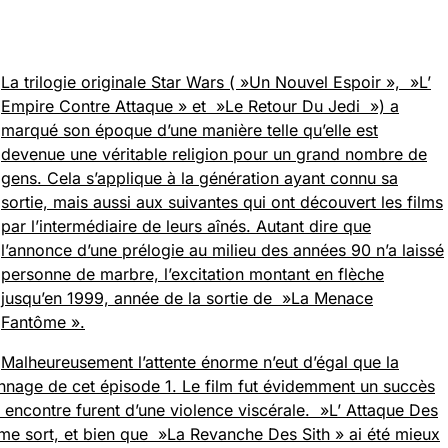
La trilogie originale Star Wars ( »Un Nouvel Espoir », »L’
Empire Contre Attaque » et »Le Retour Du Jedi ») a
marqué son époque d’une manière telle qu’elle est
devenue une véritable religion pour un grand nombre de
gens. Cela s’applique à la génération ayant connu sa
sortie, mais aussi aux suivantes qui ont découvert les films
par l’intermédiaire de leurs aînés. Autant dire que
l’annonce d’une prélogie au milieu des années 90 n’a laissé
personne de marbre, l’excitation montant en flèche
jusqu’en 1999, année de la sortie de »La Menace
Fantôme ».
Malheureusement l’attente énorme n’eut d’égal que la
ionnage de cet épisode 1. Le film fut évidemment un succès
n encontre furent d’une violence viscérale. »L’ Attaque Des
me sort, et bien que »La Revanche Des Sith » ai été mieux