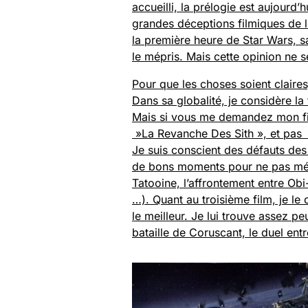
accueilli, la prélogie est aujour
grandes déceptions filmiques de le
la première heure de Star Wars, s
le mépris. Mais cette opinion ne s
Pour que les choses soient claires
Dans sa globalité, je considère la
Mais si vous me demandez mon fil
»La Revanche Des Sith », et pas
Je suis conscient des défauts des 
de bons moments pour ne pas mérit
Tatooine, l’affrontement entre Obi
…). Quant au troisième film, je le
le meilleur. Je lui trouve assez p
bataille de Coruscant, le duel ent