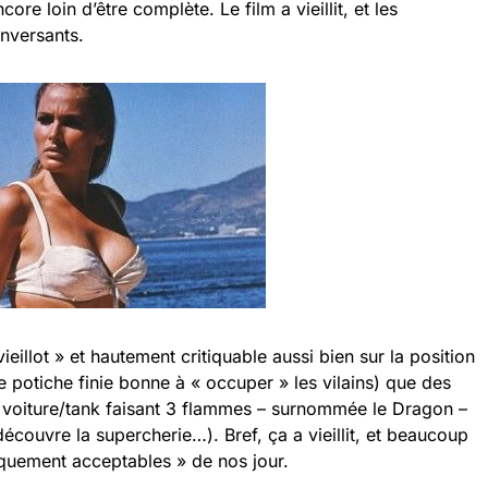
core loin d’être complète. Le film a vieillit, et les
enversants.
eillot » et hautement critiquable aussi bien sur la position
potiche finie bonne à « occuper » les vilains) que des
e voiture/tank faisant 3 flammes – surnommée le Dragon –
écouvre la supercherie…). Bref, ça a vieillit, et beaucoup
iquement acceptables » de nos jour.