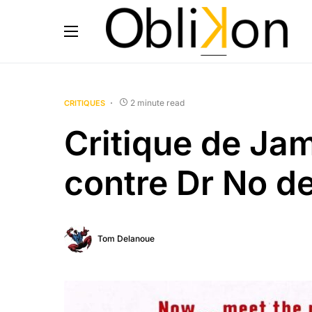
2 minute read
CRITIQUES
Critique de Ja
contre Dr No d
Tom Delanoue