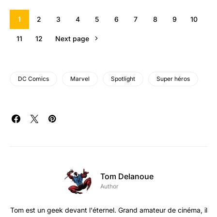
1
2
3
4
5
6
7
8
9
10
11
12
Next page
DC Comics
Marvel
Spotlight
Super héros
Tom Delanoue
Author
Tom est un geek devant l'éternel. Grand amateur de cinéma, il