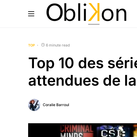
6 minute read
TOP
Top 10 des séri
attendues de la
Coralie Barroul