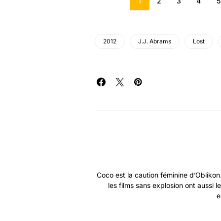
1
2
3
4
5
2012
J.J. Abrams
Lost
Coco est la caution féminine d’Obliko
les films sans explosion ont aussi le
e