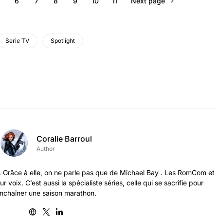
6
7
8
9
10
11
Next page
Serie TV
Spotlight
Coralie Barroul
Author
n. Grâce à elle, on ne parle pas que de Michael Bay . Les RomCom et
ur voix. C’est aussi la spécialiste séries, celle qui se sacrifie pour
nchaîner une saison marathon.