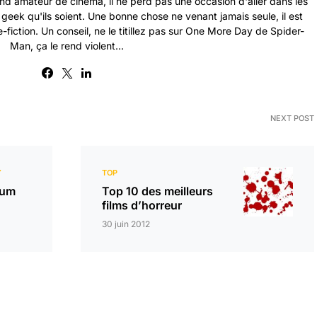
nd amateur de cinéma, il ne perd pas une occasion d'aller dans les
s geek qu'ils soient. Une bonne chose ne venant jamais seule, il est
-fiction. Un conseil, ne le titillez pas sur One More Day de Spider-
Man, ça le rend violent...
NEXT POST
Y
TOP
ium
Top 10 des meilleurs
films d’horreur
30 juin 2012