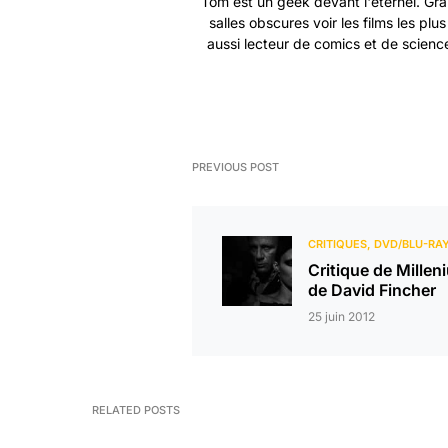
Tom est un geek devant l'éternel. Gra
salles obscures voir les films les plu
aussi lecteur de comics et de science
PREVIOUS POST
CRITIQUES
DVD/BLU-RA
Critique de Millen
de David Fincher
25 juin 2012
RELATED POSTS