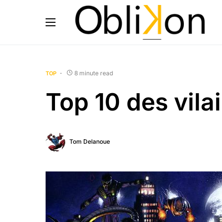
8 minute read
TOP
Top 10 des vila
Tom Delanoue