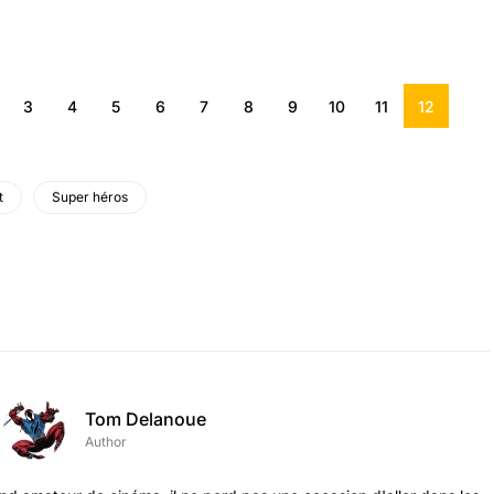
3
4
5
6
7
8
9
10
11
12
t
Super héros
Tom Delanoue
Author