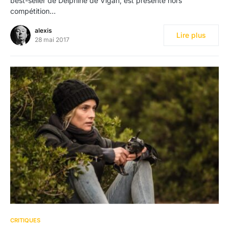
best-seller de Delphine de Vigan, est présenté hors
compétition…
alexis
Lire plus
28 mai 2017
1
CRITIQUES