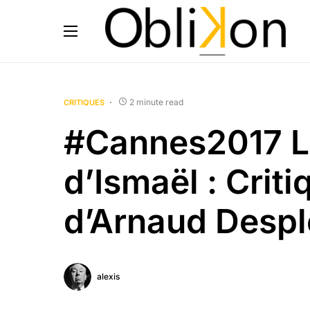
2 minute read
CRITIQUES
#Cannes2017 L
d’Ismaël : Criti
d’Arnaud Despl
alexis