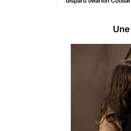
disparu (
Marion Cotilla
Une