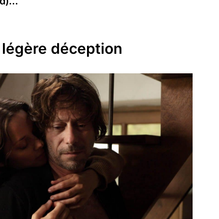
rd
)…
 légère déception