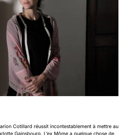
arion Cotillard réussit incontestablement à mettre au
arlotte Gainsbourg. L’ex Môme a quelque chose de