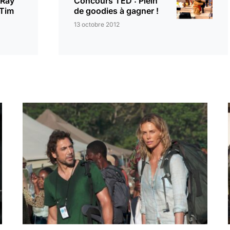
-Ray
Concours TED : Plein
 Tim
de goodies à gagner !
13 octobre 2012