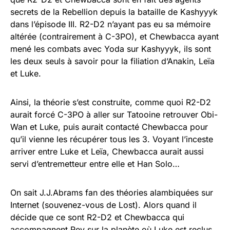
secrets de la Rebellion depuis la bataille de Kashyyyk
dans l’épisode III. R2-D2 n’ayant pas eu sa mémoire
altérée (contrairement à C-3PO), et Chewbacca ayant
mené les combats avec Yoda sur Kashyyyk, ils sont
les deux seuls à savoir pour la filiation d’Anakin, Leïa
et Luke.
Ainsi, la théorie s’est construite, comme quoi R2-D2
aurait forcé C-3PO à aller sur Tatooine retrouver Obi-
Wan et Luke, puis aurait contacté Chewbacca pour
qu’il vienne les récupérer tous les 3. Voyant l’inceste
arriver entre Luke et Leïa, Chewbacca aurait aussi
servi d’entremetteur entre elle et Han Solo…
On sait J.J.Abrams fan des théories alambiquées sur
Internet (souvenez-vous de Lost). Alors quand il
décide que ce sont R2-D2 et Chewbacca qui
accompagnent Rey sur la planète où Luke est reclus,