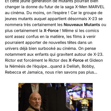
Et cette jeune génération de mutants pourrait bien
changer la donne du futur de la saga X-Men MARVEL
au cinéma. Du moins, on l’espère ! Car le groupe de
jeunes mutants auquel appartient désormais X-23 se
nommera très certainement les
Nouveaux Mutants
ou
plus certainement la
X-Force
! Même si les comics
sont assez confus en la matière, les films à venir
pourraient apporter de nouvelles têtes dans un
univers déjà bien surbooké au cinéma. On pense
notamment aux enfants qui gravitent autour de X-23.
Rictor est forcément le Rictor des
X-Force
et Gideon
la Némésis de l’équipe…quand à Delilah, Bobby,
Rebecca et Jamaica, nous n’en savons pas plus…