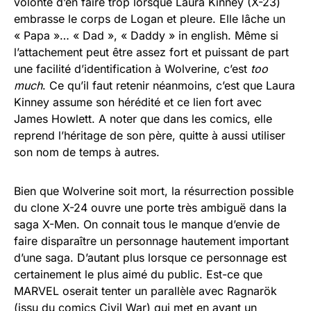
volonté d’en faire trop lorsque Laura Kinney (X-23)
embrasse le corps de Logan et pleure. Elle lâche un
« Papa »… « Dad », « Daddy » in english. Même si
l’attachement peut être assez fort et puissant de part
une facilité d’identification à Wolverine, c’est
too
much
. Ce qu’il faut retenir néanmoins, c’est que Laura
Kinney assume son hérédité et ce lien fort avec
James Howlett. A noter que dans les comics, elle
reprend l’héritage de son père, quitte à aussi utiliser
son nom de temps à autres.
Bien que Wolverine soit mort, la résurrection possible
du clone X-24 ouvre une porte très ambiguë dans la
saga X-Men. On connait tous le manque d’envie de
faire disparaître un personnage hautement important
d’une saga. D’autant plus lorsque ce personnage est
certainement le plus aimé du public. Est-ce que
MARVEL oserait tenter un parallèle avec Ragnarök
(issu du comics Civil War) qui met en avant un