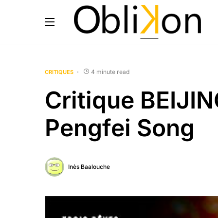
4 minute read
CRITIQUES
Critique BEIJI
Pengfei Song
Inès Baalouche