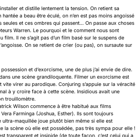
staller et distille lentement la tension. On retient sa
n hantée a beau être éculé, on n’en est pas moins angoissé
tes seules et ces ombres qui passent… On passe aux choses
uêteurs Warren. Le pourquoi et le comment nous sont
 film. Il ne s’agit pas d’un film basé sur le suspens de
 d’angoisse. On se retient de crier (ou pas), on sursaute sur
e possession et d’exorcisme, une de plus j’ai envie de dire.
ne dans une scène grandiloquente. Filmer un exorcisme est
t vite virer au parodique. Conjuring s’appuie sur la véracité
l à y croire face à cette scène. Insidious avait une
n trouillomètre.
Patrick Wilson commence à être habitué aux films
 Vera Farminga (Joshua, Esther). Ils sont toujours
e ultra-maquillée joue plutôt bien même si elle est
e la scène où elle est possédée, pas très sympa pour elle !
t transparent et insipide (de toute façon, c’est celui qui a