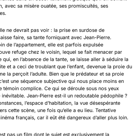
en, avec sa misère ouatée, ses promiscuités, ses
es.
lle ne devrait pas voir : la prise en surdose de
isse faire, sa tante forniquant avec Jean-Pierre.
in de l’appartement, elle est parfois expulsée
ouve refuge chez le voisin, lequel se fait menacer par
ui, en l’absence de la tante, se laisse aller à séduire la
cite et a ceci de troublant que l’enfant, devenue la proie du
 la perçoit l’adulte. Bien que le prédateur et sa proie
c’est une séquence subjective qui nous place moins en
de témoin complice. Ce qui se déroule sous nos yeux
inévitable. Jean-Pierre est-il un redoutable pédophile ?
constances, l’espace d’habitation, la vue désespérante
rs cette scène, une fois qu’elle a eu lieu. Tentative
éma français, car il eût été dangereux d’aller plus loin.
est pas un film dont le sujet est exclusivement la