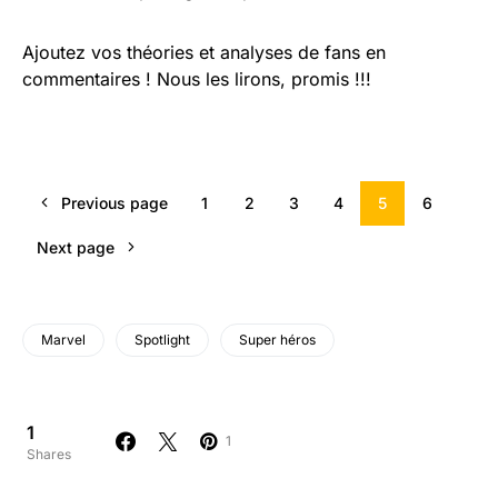
Ajoutez vos théories et analyses de fans en
commentaires ! Nous les lirons, promis !!!
Previous page
1
2
3
4
5
6
Next page
Marvel
Spotlight
Super héros
1
1
Shares