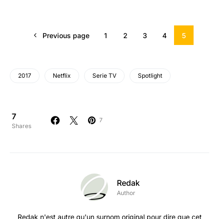
Previous page
1
2
3
4
5
2017
Netflix
Serie TV
Spotlight
7
7
Shares
Redak
Author
Redak n'est autre qu'un surnom original pour dire que cet