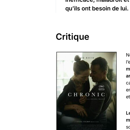
qu’ils ont besoin de lui.
Critique
N
l’
m
a
c
e
e
L
m
s