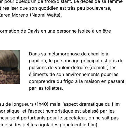
er pour quelqu’un de froid/distant. Le décès de sa femme
it réaliser que son quotidien est très peu bouleversé,
Karen Moreno (Naomi Watts).
sformation de Davis en une personne isolée à un être
Dans sa métamorphose de chenille à
papillon, le personnage principal est pris de
pulsions de vouloir détruire (démolir) les
éléments de son environnements pour les
comprendre du frigo à la maison en passant
par les toilettes.
eu de longueurs (1h40) mais l’aspect dramatique du film
moristique, et l’aspect humoristique est abaissé par les
ur sont perturbants pour le spectateur, on ne sait pas
e si des petites rigolades ponctuent le film).