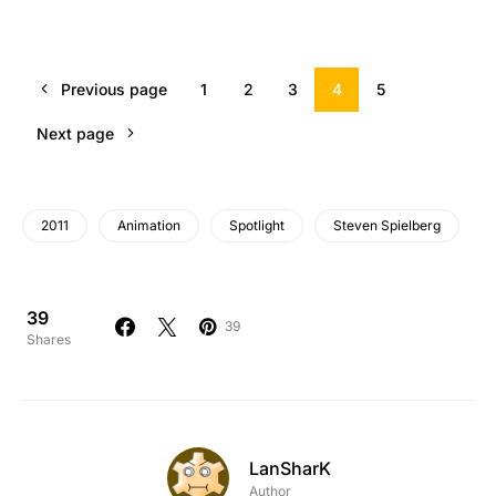
Previous page
1
2
3
4
5
Next page
2011
Animation
Spotlight
Steven Spielberg
39
39
Shares
LanSharK
Author