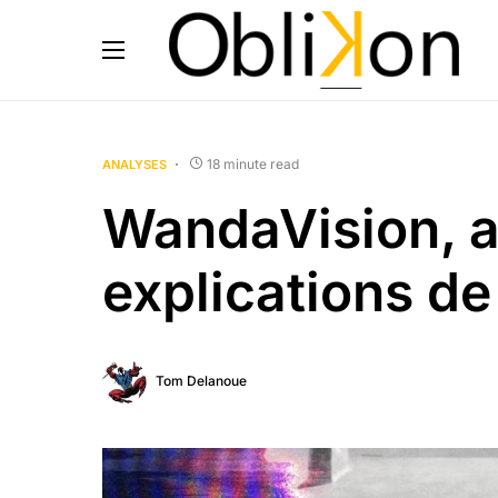
18 minute read
ANALYSES
WandaVision, a
explications de
Tom Delanoue