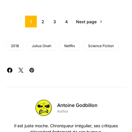
1
2
3
4
Next page
2018
Julius Onah
Netflix
Science Fiction
Antoine Godbillon
Author
Il est juste moche. Chroniqueur irrégulier, ses critiques
dépendent fortement de son humeur.