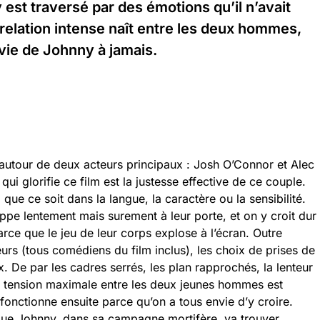
 est traversé par des émotions qu’il n’avait
relation intense naît entre les deux hommes,
 vie de Johnny à jamais.
autour de deux acteurs principaux : Josh O’Connor et Alec
ui glorifie ce film est la justesse effective de ce couple.
e ce soit dans la langue, la caractère ou la sensibilité.
appe lentement mais surement à leur porte, et on y croit dur
ce que le jeu de leur corps explose à l’écran. Outre
urs (tous comédiens du film inclus), les choix de prises de
x. De par les cadres serrés, les plan rapprochés, la lenteur
ne tension maximale entre les deux jeunes hommes est
 fonctionne ensuite parce qu’on a tous envie d’y croire.
que Johnny, dans sa campagne mortifère, va trouver