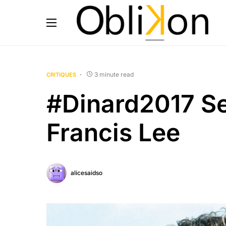
3 minute read
CRITIQUES
#Dinard2017 Se
Francis Lee
alicesaidso