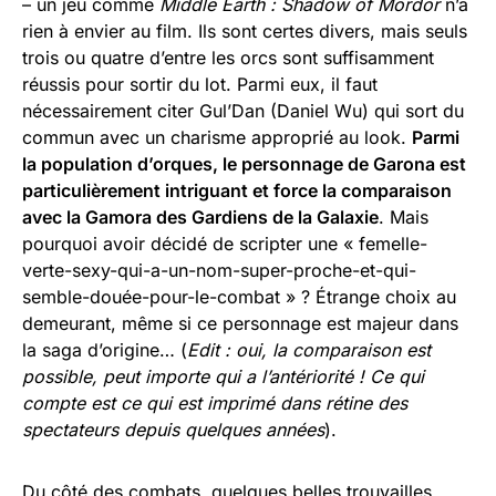
– un jeu comme
Middle Earth : Shadow of Mordor
n’a
rien à envier au film. Ils sont certes divers, mais seuls
trois ou quatre d’entre les orcs sont suffisamment
réussis pour sortir du lot. Parmi eux, il faut
nécessairement citer Gul’Dan (Daniel Wu) qui sort du
commun avec un charisme approprié au look.
Parmi
la population d’orques, le personnage de Garona est
particulièrement intriguant et force la comparaison
avec la Gamora des Gardiens de la Galaxie
. Mais
pourquoi avoir décidé de scripter une « femelle-
verte-sexy-qui-a-un-nom-super-proche-et-qui-
semble-douée-pour-le-combat » ? Étrange choix au
demeurant, même si ce personnage est majeur dans
la saga d’origine… (
Edit : oui, la comparaison est
possible, peut importe qui a l’antériorité ! Ce qui
compte est ce qui est imprimé dans rétine des
spectateurs depuis quelques années
).
Du côté des combats, quelques belles trouvailles