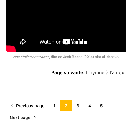
Nos étoiles contraires
, film de Josh Boone (2014) cité ci-dessus.
Page suivante:
L’hymne à l’amour
Previous page
1
2
3
4
5
Next page