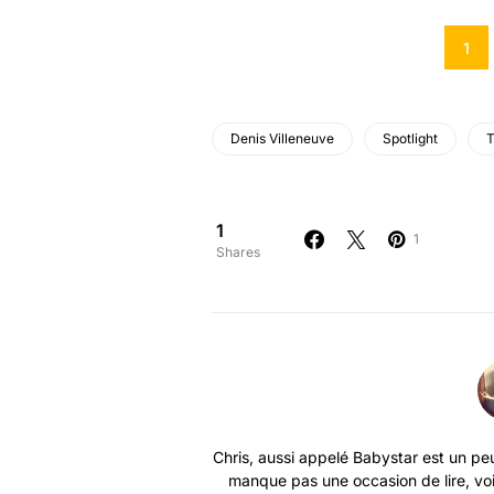
1
Denis Villeneuve
Spotlight
T
1
1
Shares
Chris, aussi appelé Babystar est un peu
manque pas une occasion de lire, vo